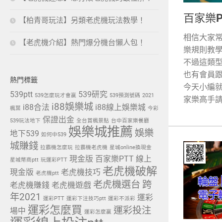
百家樂
【柏青哥玩法】另類老虎機玩法教學！
相信大家
【老虎機介紹】熱門爆分機台懶人包！
樂規則教
不過這類
也有會員跟
熱門標籤
今天小編
539ptt
539研究
539怎麼玩才會贏
539預測號碼
2021
家樂高手
i88娛樂城
i88合法
i88線上娛樂城
楓葉
今彩
保證出金
539玩法地下
全台賞楓景點
台中百家樂餐廳
娛樂城推薦
娛樂
地下539
如何中539
城賺錢
拉霸機怎麼玩
拉霸機老虎機
星城online換現金
現金版
百家樂PTT
線上
星城幣商ptt
玩運彩PTT
老虎機破解
現金版
老虎機技巧
老虎機ptt
老虎機選台
跨
老虎機賺錢
老虎機遊戲
年2021
運彩
運彩PTT
運彩下注技巧ptt
運彩不派彩
運彩怎麼買
運彩投注
場中
運彩怎麼贏