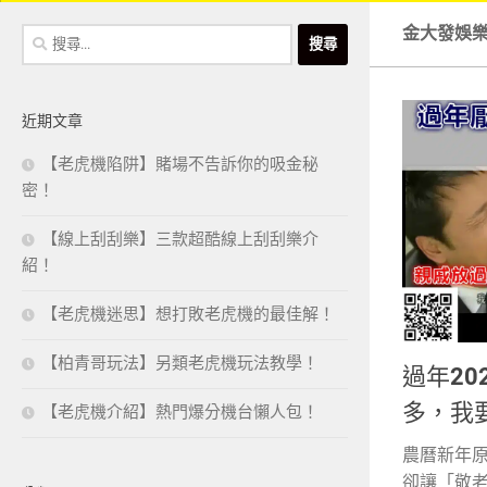
金大發娛
搜
尋
關
鍵
近期文章
字:
【老虎機陷阱】賭場不告訴你的吸金秘
密！
【線上刮刮樂】三款超酷線上刮刮樂介
紹！
【老虎機迷思】想打敗老虎機的最佳解！
【柏青哥玩法】另類老虎機玩法教學！
過年20
多，我
【老虎機介紹】熱門爆分機台懶人包！
農曆新年
卻讓「敬