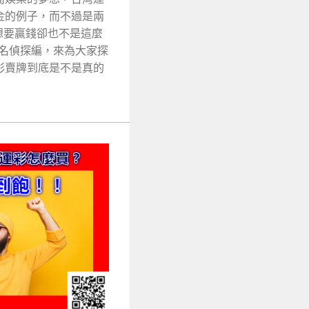
金的例子，而不過是兩
想要贏錢卻也不是這麼
身名偵探編，來為大家探
彩賣牌到底是不是真的