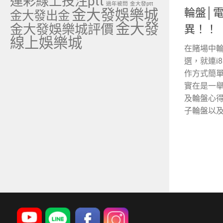
運彩線上投注ptt
過年被問
金大發ptt
輪盤│
金大發娛樂城
金大發出金
金大發
金大發娛樂城評價
異！！
線上娛樂城
在賭場中
選，就連i
作方式簡
實在是一
及輪盤心
子輪盤以及