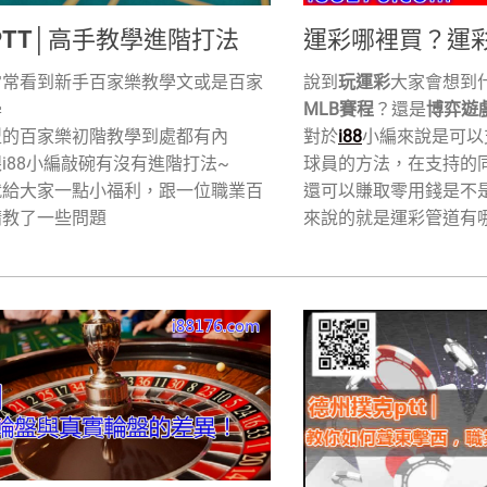
運彩哪裡買？運
PTT│高手教學進階打法
說到
玩運彩
大家會想到
常常看到新手百家樂教學文或是百家
MLB賽程
？還是
博弈遊
學
對於
i88
小編來說是可以
型的百家樂初階教學到處都有內
球員的方法，在支持的
i88小編敲碗有沒有進階打法~
還可以賺取零用錢是不
就給大家一點小福利，跟一位職業百
來說的就是運彩管道有
請教了一些問題