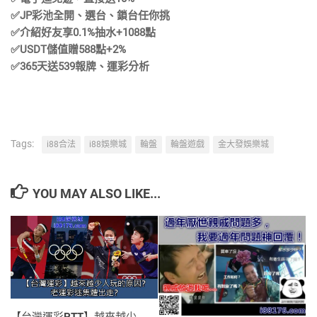
✅JP彩池全開、選台、鎖台任你挑
✅介紹好友享0.1%抽水+1088點
✅USDT儲值贈588點+2%
✅365天送539報牌、運彩分析
Tags:
i88合法
i88娛樂城
輪盤
輪盤遊戲
金大發娛樂城
YOU MAY ALSO LIKE...