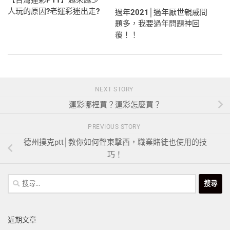
【台灣運彩PTT】越來越少
人玩的原因?老運彩迷出走?
過年2021│過年厭世親戚問
題多，我要過年問題神回
覆！！
NEXT STORY
運彩哪裡買？運彩怎麼買？
PREVIOUS STORY
德州撲克ptt│教你如何聲東擊西，職業賭徒也使用的技
巧！
搜
尋
關
鍵
近期文章
字: