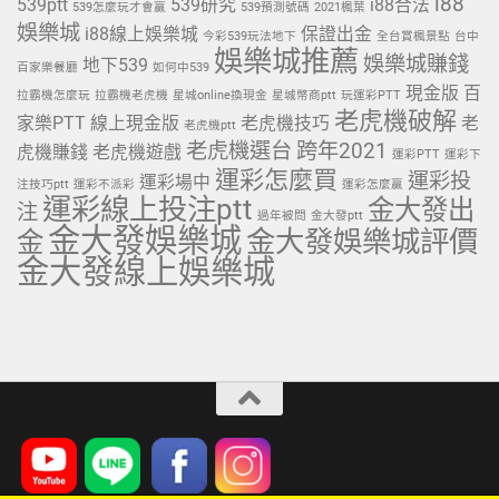
i88
539ptt
539研究
i88合法
539怎麼玩才會贏
539預測號碼
2021楓葉
娛樂城
i88線上娛樂城
保證出金
今彩539玩法地下
全台賞楓景點
台中
娛樂城推薦
娛樂城賺錢
地下539
百家樂餐廳
如何中539
現金版
百
拉霸機怎麼玩
拉霸機老虎機
星城online換現金
星城幣商ptt
玩運彩PTT
老虎機破解
家樂PTT
線上現金版
老虎機技巧
老
老虎機ptt
老虎機選台
跨年2021
虎機賺錢
老虎機遊戲
運彩PTT
運彩下
運彩怎麼買
運彩投
運彩場中
注技巧ptt
運彩不派彩
運彩怎麼贏
運彩線上投注ptt
金大發出
注
過年被問
金大發ptt
金大發娛樂城
金大發娛樂城評價
金
金大發線上娛樂城