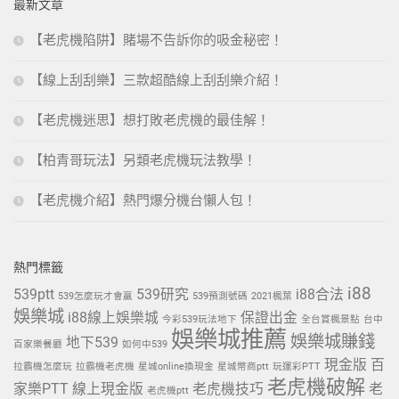
最新文章
字:
【老虎機陷阱】賭場不告訴你的吸金秘密！
【線上刮刮樂】三款超酷線上刮刮樂介紹！
【老虎機迷思】想打敗老虎機的最佳解！
【柏青哥玩法】另類老虎機玩法教學！
【老虎機介紹】熱門爆分機台懶人包！
熱門標籤
i88
539ptt
539研究
i88合法
539怎麼玩才會贏
539預測號碼
2021楓葉
娛樂城
i88線上娛樂城
保證出金
今彩539玩法地下
全台賞楓景點
台中
娛樂城推薦
娛樂城賺錢
地下539
百家樂餐廳
如何中539
現金版
百
拉霸機怎麼玩
拉霸機老虎機
星城online換現金
星城幣商ptt
玩運彩PTT
老虎機破解
家樂PTT
線上現金版
老虎機技巧
老
老虎機ptt