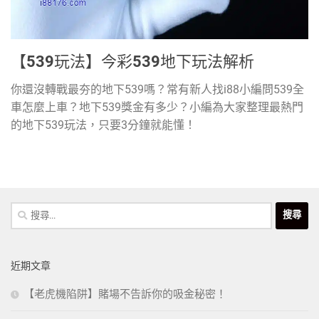
【539玩法】今彩539地下玩法解析
你還沒轉戰最夯的地下539嗎？常有新人找i88小編問539全
車怎麼上車？地下539獎金有多少？小編為大家整理最熱門
的地下539玩法，只要3分鐘就能懂！
搜
尋
關
鍵
近期文章
字:
【老虎機陷阱】賭場不告訴你的吸金秘密！