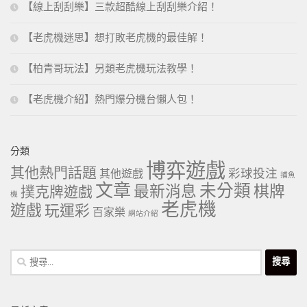
【線上刮刮樂】三款超酷線上刮刮樂介紹！
【老虎機迷思】想打敗老虎機的最佳解！
【柏青哥玩法】另類老虎機玩法教學！
【老虎機介紹】熱門爆分機台懶人包！
分類
博弈遊戲
其他熱門話題
彩球投注
其他遊戲
捕魚
文章
未分類
最新消息
棋牌
撲克牌遊戲
機
老虎機
遊戲
玩運彩
百家樂
網站介紹
搜
尋
關
鍵