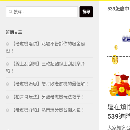
539怎麼中
搜
尋
關
鍵
近期文章
字:
【老虎機陷阱】賭場不告訴你的吸金秘
密！
【線上刮刮樂】三款超酷線上刮刮樂介
紹！
【老虎機迷思】想打敗老虎機的最佳解！
【柏青哥玩法】另類老虎機玩法教學！
還在煩
【老虎機介紹】熱門爆分機台懶人包！
539進
大家知道