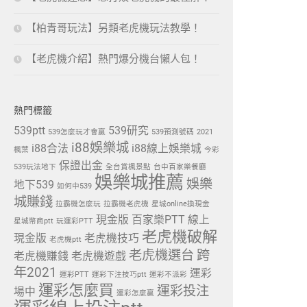
【柏青哥玩法】另類老虎機玩法教學！
【老虎機介紹】熱門爆分機台懶人包！
熱門標籤
539ptt
539研究
539怎麼玩才會贏
539預測號碼
2021
i88娛樂城
i88合法
i88線上娛樂城
楓葉
今彩
保證出金
539玩法地下
全台賞楓景點
台中百家樂餐廳
娛樂城推薦
娛樂
地下539
如何中539
城賺錢
拉霸機怎麼玩
拉霸機老虎機
星城online換現金
現金版
百家樂PTT
線上
星城幣商ptt
玩運彩PTT
老虎機破解
現金版
老虎機技巧
老虎機ptt
老虎機選台
跨
老虎機賺錢
老虎機遊戲
年2021
運彩
運彩PTT
運彩下注技巧ptt
運彩不派彩
運彩怎麼買
運彩投注
場中
運彩怎麼贏