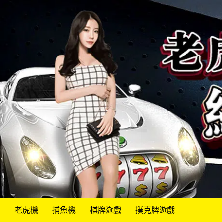
Skip to content
老虎機
捕魚機
棋牌遊戲
撲克牌遊戲