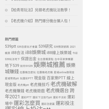
【柏青哥玩法】另類老虎機玩法教學！
【老虎機介紹】熱門爆分機台懶人包！
熱門標籤
539ptt
539研究
539怎麼玩才會贏
539預測號碼
2021
i88娛樂城
i88合法
i88線上娛樂城
楓葉
今彩
保證出金
539玩法地下
全台賞楓景點
台中百家樂餐廳
娛樂城推薦
娛樂
地下539
如何中539
城賺錢
拉霸機怎麼玩
拉霸機老虎機
星城online換現金
現金版
百家樂PTT
線上
星城幣商ptt
玩運彩PTT
老虎機破解
現金版
老虎機技巧
老虎機ptt
老虎機選台
跨
老虎機賺錢
老虎機遊戲
年2021
運彩
運彩PTT
運彩下注技巧ptt
運彩不派彩
運彩怎麼買
運彩投注
場中
運彩怎麼贏