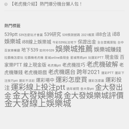
【老虎機介紹】熱門爆分機台懶人包！
熱門標籤
i88
539ptt
539研究
i88合法
539怎麼玩才會贏
539預測號碼
2021楓葉
娛樂城
i88線上娛樂城
保證出金
今彩539玩法地下
全台賞楓景點
台中
娛樂城推薦
娛樂城賺錢
地下539
百家樂餐廳
如何中539
現金版
百
拉霸機怎麼玩
拉霸機老虎機
星城online換現金
星城幣商ptt
玩運彩PTT
老虎機破解
家樂PTT
線上現金版
老虎機技巧
老
老虎機ptt
老虎機選台
跨年2021
虎機賺錢
老虎機遊戲
運彩PTT
運彩下
運彩怎麼買
運彩投
運彩場中
注技巧ptt
運彩不派彩
運彩怎麼贏
運彩線上投注ptt
金大發出
注
過年被問
金大發ptt
金大發娛樂城
金大發娛樂城評價
金
金大發線上娛樂城