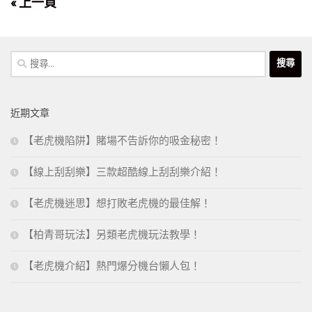
« 上一頁
搜
尋
關
鍵
近期文章
字:
【老虎機陷阱】賭場不告訴你的吸金秘密！
【線上刮刮樂】三款超酷線上刮刮樂介紹！
【老虎機迷思】想打敗老虎機的最佳解！
【柏青哥玩法】另類老虎機玩法教學！
【老虎機介紹】熱門爆分機台懶人包！