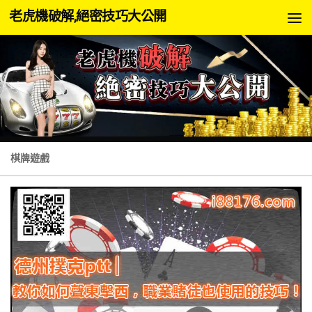
老虎機破解,絕密技巧大公開
Skip to content
棋牌遊戲